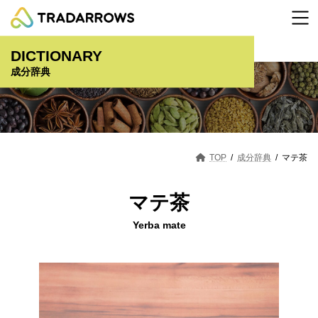
コ
ナ
ン
ビ
テ
ゲ
ン
ー
DICTIONARY
ツ
シ
へ
ョ
成分辞典
ス
ン
キ
に
ッ
移
プ
動
TOP
成分辞典
マテ茶
マテ茶
Yerba mate