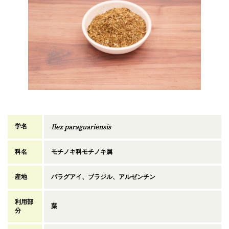
Ilex paraguariensis
学名
科名
モチノキ科モチノキ属
産地
パラグアイ、ブラジル、アルゼンチン
利用部
葉
分