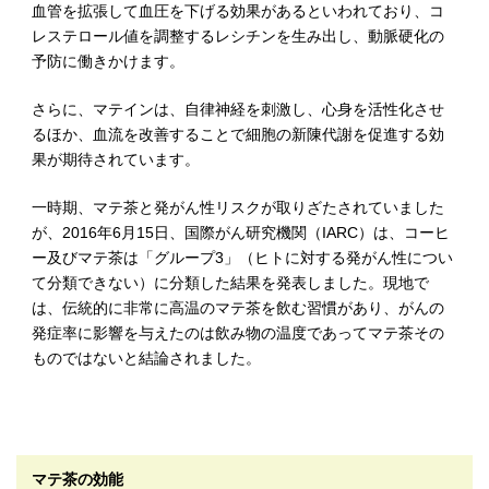
血管を拡張して血圧を下げる効果があるといわれており、コ
レステロール値を調整するレシチンを生み出し、動脈硬化の
予防に働きかけます。
さらに、マテインは、自律神経を刺激し、心身を活性化させ
るほか、血流を改善することで細胞の新陳代謝を促進する効
果が期待されています。
一時期、マテ茶と発がん性リスクが取りざたされていました
が、2016年6月15日、国際がん研究機関（IARC）は、コーヒ
ー及びマテ茶は「グループ3」（ヒトに対する発がん性につい
て分類できない）に分類した結果を発表しました。現地で
は、伝統的に非常に高温のマテ茶を飲む習慣があり、がんの
発症率に影響を与えたのは飲み物の温度であってマテ茶その
ものではないと結論されました。
マテ茶の効能