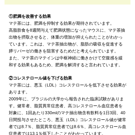
①肥満を改善する効果
マテ茶には、肥満を抑制する効果が期待されています。
高脂肪食を8週間与えて肥満状態になったマウスに、マテ茶抽
出物を摂取させると、体重の増加が抑えられたことがわかっ
ています。これは、マテ茶抽出物が、脂肪の吸収を促進する
膵リパーゼの働きを阻害するためだと考えられています。
また、マテ茶のマテインは中枢神経に働きかけて空腹感を緩
和する効果もあるため、肥満を解消すると言われています。
②コレステロール値を下げる効果
マテ茶には、悪玉（LDL）コレステロールを低下させる効果が
あります。
2009年に、ブラジルの大学から報告された臨床試験がありま
す。健常者、脂質異常症患者、高コレステロール血症患者を
対象に、1回あたり330mlのマテ抽出物含有飲料を1日3回、40
日間投与させたところ、悪玉（LDL）コレステロール値が健常
者では8.7％、脂質異常症患者では8.6％、高コレステロール血
症患者では13.1％低下したことがわかっています。