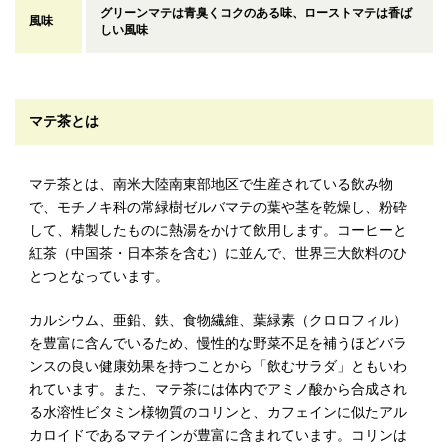
グリーンマテは青臭くコクのある味、ローストマテは香ば
風味
しい風味
マテ茶とは
マテ茶とは、南米大陸南東部地区で生産されている飲み物
で、モチノキ科の常緑樹ゼルバマテの葉や茎を乾燥し、粉砕
して、精製したものに熱湯をかけて飲用します。コーヒーと
紅茶（中国茶・日本茶を含む）に並んで、世界三大飲料のひ
とつとなっています。
カルシウム、亜鉛、鉄、食物繊維、葉緑素（クロロフィル）
を豊富に含んでいるため、慢性的な野菜不足を補うほどバラ
ンスの良い健康効果を持つことから「飲むサラダ」ともいわ
れています。また、マテ茶には体内でアミノ酸から合成され
る水溶性ビタミン様物質のコリンと、カフェインに似たアル
カロイドであるマテインが豊富に含まれています。コリンは