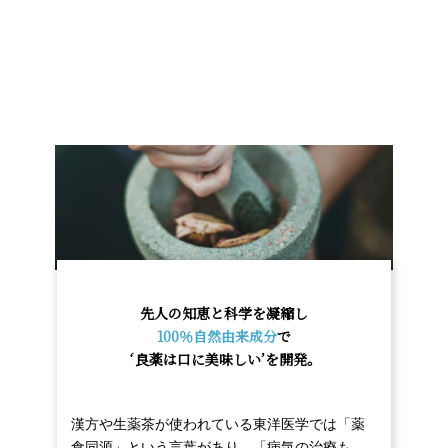
先人の知恵と科学を凝縮し
100％自然由来成分
で
‘
良薬は口に美味しい’を開発。
漢方や生薬茶が使われている東洋医学では「薬
食同源」という言葉があり、「病気の治療も