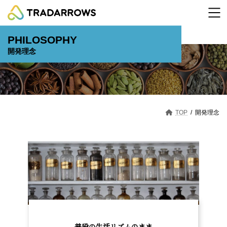
コ
ナ
ン
ビ
テ
ゲ
ン
ー
PHILOSOPHY
ツ
シ
へ
ョ
開発理念
ス
ン
キ
に
ッ
移
プ
動
TOP
開発理念
普段の生活リズムのまま