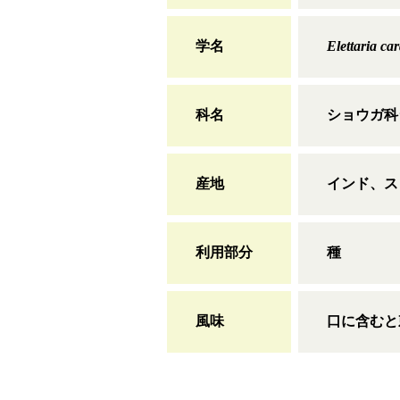
学名
Elettaria 
科名
ショウガ科
産地
インド、ス
利用部分
種
風味
口に含むと