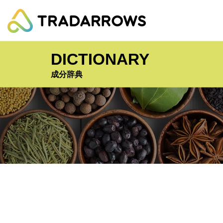
コ
ナ
ン
ビ
テ
ゲ
ン
ー
ツ
シ
DICTIONARY
へ
ョ
ス
ン
成分辞典
キ
に
ッ
移
プ
動