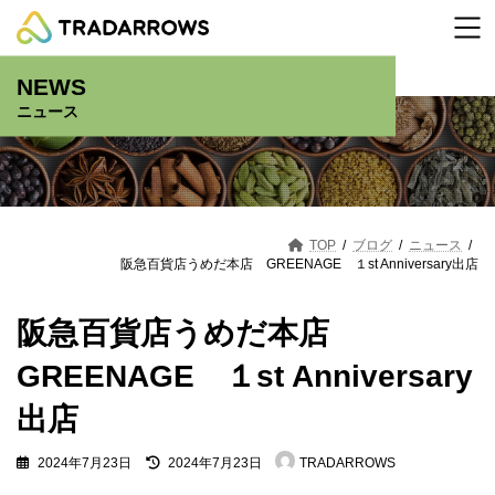
コ
ナ
ン
ビ
テ
ゲ
ン
ー
NEWS
ツ
シ
へ
ョ
ニュース
ス
ン
キ
に
ッ
移
プ
動
TOP
ブログ
ニュース
阪急百貨店うめだ本店 GREENAGE １st Anniversary出店
阪急百貨店うめだ本店
GREENAGE １st Anniversary
出店
最
2024年7月23日
2024年7月23日
TRADARROWS
終
更