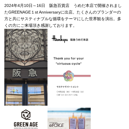
新
2024年4月10日～16日 阪急百貨店 うめだ本店で開催されまし
日
たGREENAGE１st Anniversaryに出店。たくさんのブランダーの
時
方と共にサスティナブルな循環をテーマにした世界観を演出。多
:
くの方にご来場頂き感謝しております。